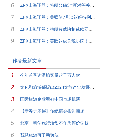
ZFX山海证券：特朗普确定“新对等关税”！税率自10%至41%不等！
ZFX山海证券：美联储7月决议维持利率不变！9月降息预期降温！
ZFX山海证券：特朗普威胁制裁俄罗斯，油价上涨！
ZFX山海证券：美欧达成关税协议！全球市场注入乐观情绪！
作者最新文章
今年首季访港旅客量超千万人次
文化和旅游部提出2024文旅产业发展关键词
国际旅游企业看好中国市场机遇
【新春走基层】传统庙会搬进商场
北京：研学旅行活动不作为评价学校教育依据
智慧旅游有了新玩法