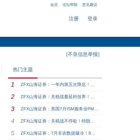
会员
论坛帮助
意见建议
注册
登录
[不良信息举报]
热门主题
ZFX山海证券：一年内第五次降息！英国央行下调基准利率至4%！
ZFX山海证券：关税战蔓延科技界！特朗普拟对芯片产品征100%关税！
ZFX山海证券：美国7月ISM服务业PMI仅50.1，就业萎缩！
ZFX山海证券：关税战不停歇！特朗普威胁大幅提高对印度关税！
ZFX山海证券：7月非农数据爆冷！9月降息预期大增！