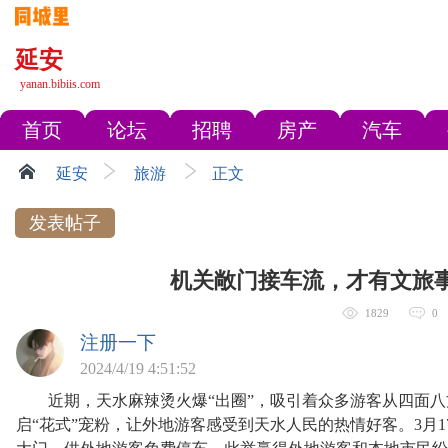
延安
yanan.bibiis.com
首页
论坛
招聘
房产
汽车
延安
旅游
正文
发表帖子
机关敞门接车流，才有文旅事
1829
0
注册一下
2024/4/19 4:51:52
近期，天水麻辣烫火爆“出圈”，吸引着众多游客从四面八方
启“花式”宠粉，让外地游客感受到天水人民的热情好客。3月