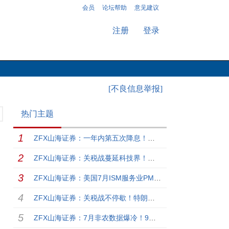
会员
论坛帮助
意见建议
注册
登录
[不良信息举报]
热门主题
ZFX山海证券：一年内第五次降息！英国央行下调基准利率至4%！
ZFX山海证券：关税战蔓延科技界！特朗普拟对芯片产品征100%关税！
ZFX山海证券：美国7月ISM服务业PMI仅50.1，就业萎缩！
ZFX山海证券：关税战不停歇！特朗普威胁大幅提高对印度关税！
ZFX山海证券：7月非农数据爆冷！9月降息预期大增！