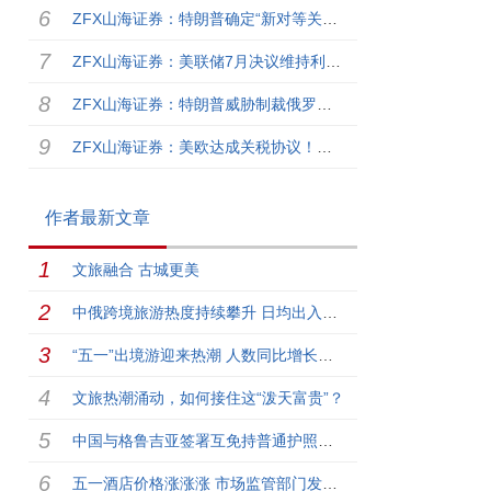
ZFX山海证券：特朗普确定“新对等关税”！税率自10%至41%不等！
ZFX山海证券：美联储7月决议维持利率不变！9月降息预期降温！
ZFX山海证券：特朗普威胁制裁俄罗斯，油价上涨！
ZFX山海证券：美欧达成关税协议！全球市场注入乐观情绪！
作者最新文章
文旅融合 古城更美
中俄跨境旅游热度持续攀升 日均出入境2000人次
“五一”出境游迎来热潮 人数同比增长超3成
文旅热潮涌动，如何接住这“泼天富贵”？
中国与格鲁吉亚签署互免持普通护照人员签证协定
五一酒店价格涨涨涨 市场监管部门发出提醒函